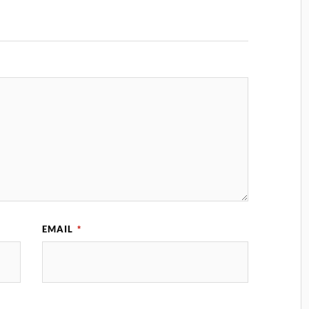
EMAIL
*