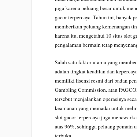
juga karena peluang besar untuk mend
gacor terpercaya. Tahun ini, banyak 
memberikan peluang kemenangan tingg
karena itu, mengetahui 10 situs slot g
pengalaman bermain tetap menyenan
Salah satu faktor utama yang membedak
adalah tingkat keadilan dan kepercaya
memiliki lisensi resmi dari badan pe
Gambling Commission, atau PAGCOR. 
tersebut menjalankan operasinya seca
keamanan yang memadai untuk melindun
slot gacor terpercaya juga menawarkan
atas 96%, sehingga peluang pemain 
terbuka.