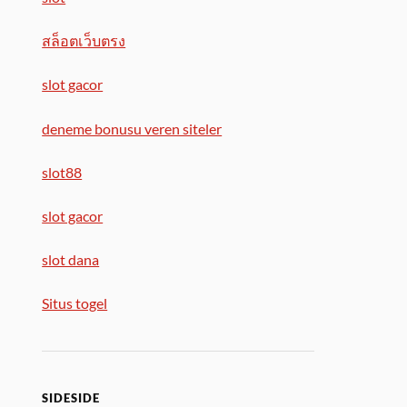
สล็อตเว็บตรง
slot gacor
deneme bonusu veren siteler
slot88
slot gacor
slot dana
Situs togel
SIDESIDE