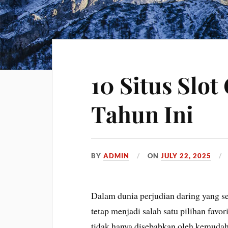
10 Situs Slo
Tahun Ini
BY
ADMIN
ON
JULY 22, 2025
Dalam dunia perjudian daring yang s
tetap menjadi salah satu pilihan favor
tidak hanya disebabkan oleh kemudaha