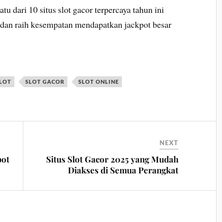
u dari 10 situs slot gacor terpercaya tahun ini
 dan raih kesempatan mendapatkan jackpot besar
LOT
SLOT GACOR
SLOT ONLINE
NEXT
pot
Situs Slot Gacor 2025 yang Mudah
Diakses di Semua Perangkat