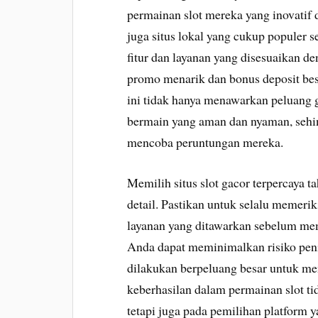
permainan slot mereka yang inovatif d
juga situs lokal yang cukup populer 
fitur dan layanan yang disesuaikan 
promo menarik dan bonus deposit besa
ini tidak hanya menawarkan peluang 
bermain yang aman dan nyaman, sehin
mencoba peruntungan mereka.
Memilih situs slot gacor terpercaya 
detail. Pastikan untuk selalu memeriks
layanan yang ditawarkan sebelum me
Anda dapat meminimalkan risiko pen
dilakukan berpeluang besar untuk m
keberhasilan dalam permainan slot t
tetapi juga pada pemilihan platform y