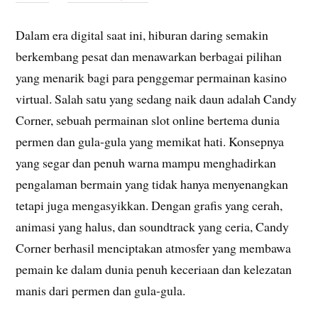
Dalam era digital saat ini, hiburan daring semakin
berkembang pesat dan menawarkan berbagai pilihan
yang menarik bagi para penggemar permainan kasino
virtual. Salah satu yang sedang naik daun adalah Candy
Corner, sebuah permainan slot online bertema dunia
permen dan gula-gula yang memikat hati. Konsepnya
yang segar dan penuh warna mampu menghadirkan
pengalaman bermain yang tidak hanya menyenangkan
tetapi juga mengasyikkan. Dengan grafis yang cerah,
animasi yang halus, dan soundtrack yang ceria, Candy
Corner berhasil menciptakan atmosfer yang membawa
pemain ke dalam dunia penuh keceriaan dan kelezatan
manis dari permen dan gula-gula.