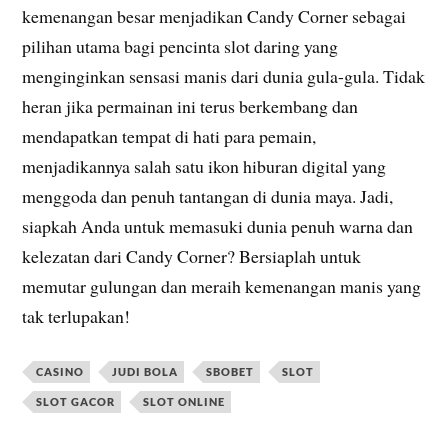
kemenangan besar menjadikan Candy Corner sebagai
pilihan utama bagi pencinta slot daring yang
menginginkan sensasi manis dari dunia gula-gula. Tidak
heran jika permainan ini terus berkembang dan
mendapatkan tempat di hati para pemain,
menjadikannya salah satu ikon hiburan digital yang
menggoda dan penuh tantangan di dunia maya. Jadi,
siapkah Anda untuk memasuki dunia penuh warna dan
kelezatan dari Candy Corner? Bersiaplah untuk
memutar gulungan dan meraih kemenangan manis yang
tak terlupakan!
CASINO
JUDI BOLA
SBOBET
SLOT
SLOT GACOR
SLOT ONLINE