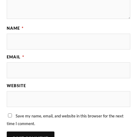
NAME
*
EMAIL
*
WEBSITE
Save my name, email, and website in this browser for the next
time I comment.