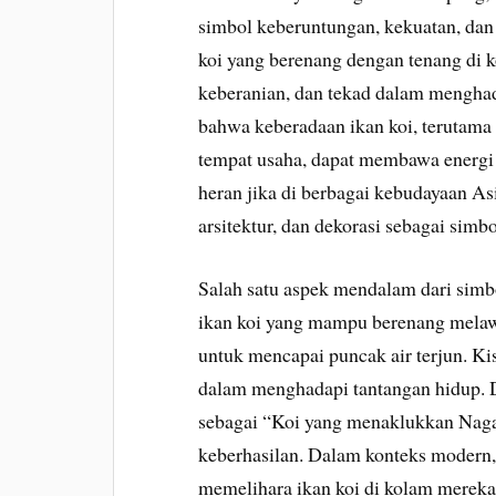
simbol keberuntungan, kekuatan, da
koi yang berenang dengan tenang di
keberanian, dan tekad dalam menghad
bahwa keberadaan ikan koi, terutama
tempat usaha, dapat membawa energi 
heran jika di berbagai kebudayaan Asi
arsitektur, dan dekorasi sebagai simb
Salah satu aspek mendalam dari simbo
ikan koi yang mampu berenang melaw
untuk mencapai puncak air terjun. K
dalam menghadapi tantangan hidup. D
sebagai “Koi yang menaklukkan Naga
keberhasilan. Dalam konteks modern
memelihara ikan koi di kolam mereka