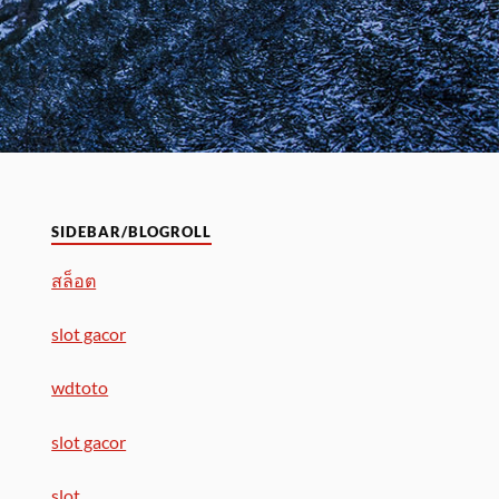
SIDEBAR/BLOGROLL
สล็อต
slot gacor
wdtoto
slot gacor
slot