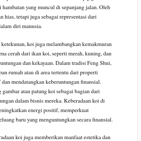
 hambatan yang muncul di sepanjang jalan. Oleh
n hias, tetapi juga sebagai representasi dari
alam diri manusia.
an ketekunan, koi juga melambangkan kemakmuran
a cerah dari ikan koi, seperti merah, kuning, dan
runtungan dan kekayaan. Dalam tradisi Feng Shui,
n rumah atau di area tertentu dari properti
f dan mendatangkan keberuntungan finansial.
gambar atau patung koi sebagai bagian dari
ungan dalam bisnis mereka. Keberadaan koi di
eningkatkan energi positif, memperkuat
luang baru yang menguntungkan secara finansial.
radaan koi juga memberikan manfaat estetika dan