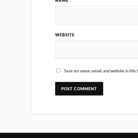
NAME
*
WEBSITE
Save my name, email, and website in this 