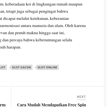
rn, keberadaan koi di lingkungan rumah maupun
san, tetapi juga sebagai pengingat bahwa
 dicapai melalui ketekunan, keberanian
armonisasi antara manusia dan alam. Oleh karena
levan dan penuh makna hingga saat ini,
ng dan percaya bahwa keberuntungan selalu
nuh harapan.
LOT
SLOT GACOR
SLOT ONLINE
NEXT
orm
Cara Mudah Mendapatkan Free Spin