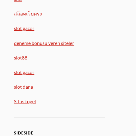
สล็อตเว็บตรง
slot gacor
deneme bonusu veren siteler
slot88
slot gacor
slot dana
Situs togel
SIDESIDE