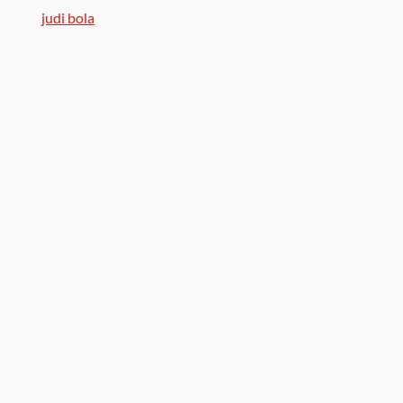
judi bola