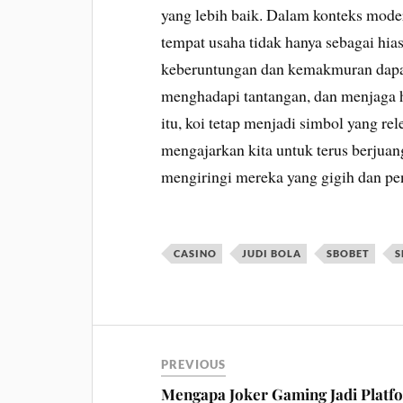
yang lebih baik. Dalam konteks mode
tempat usaha tidak hanya sebagai hia
keberuntungan dan kemakmuran dapat
menghadapi tantangan, dan menjaga h
itu, koi tetap menjadi simbol yang re
mengajarkan kita untuk terus berjua
mengiringi mereka yang gigih dan pe
CASINO
JUDI BOLA
SBOBET
S
PREVIOUS
Mengapa Joker Gaming Jadi Platf