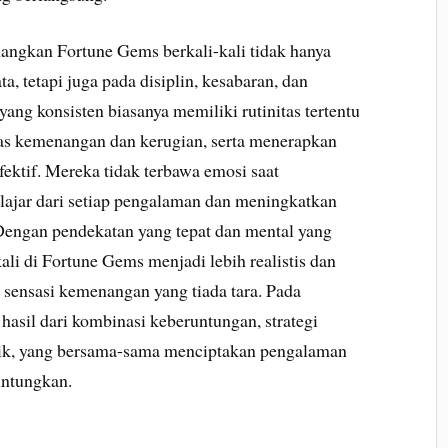
angkan Fortune Gems berkali-kali tidak hanya
, tetapi juga pada disiplin, kesabaran, dan
ng konsisten biasanya memiliki rutinitas tertentu
tas kemenangan dan kerugian, serta menerapkan
efektif. Mereka tidak terbawa emosi saat
ajar dari setiap pengalaman dan meningkatkan
 Dengan pendekatan yang tepat dan mental yang
ali di Fortune Gems menjadi lebih realistis dan
nsasi kemenangan yang tiada tara. Pada
hasil dari kombinasi keberuntungan, strategi
baik, yang bersama-sama menciptakan pengalaman
ntungkan.