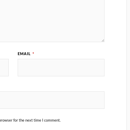
EMAIL
*
browser for the next time I comment.