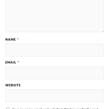
NAME
*
EMAIL
*
WEBSITE