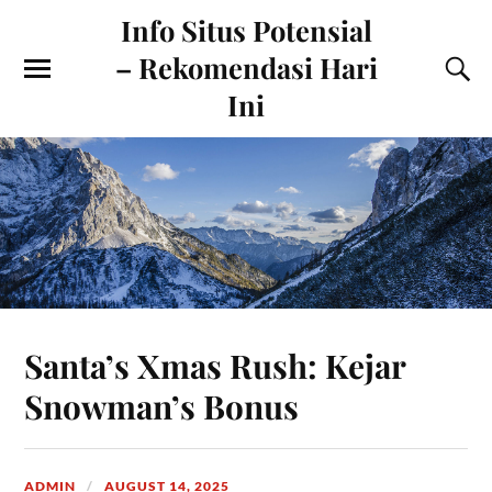
Info Situs Potensial
– Rekomendasi Hari
Ini
Santa’s Xmas Rush: Kejar
Snowman’s Bonus
ADMIN
AUGUST 14, 2025