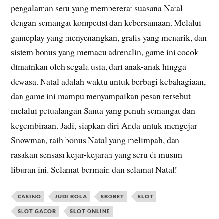
pengalaman seru yang mempererat suasana Natal
dengan semangat kompetisi dan kebersamaan. Melalui
gameplay yang menyenangkan, grafis yang menarik, dan
sistem bonus yang memacu adrenalin, game ini cocok
dimainkan oleh segala usia, dari anak-anak hingga
dewasa. Natal adalah waktu untuk berbagi kebahagiaan,
dan game ini mampu menyampaikan pesan tersebut
melalui petualangan Santa yang penuh semangat dan
kegembiraan. Jadi, siapkan diri Anda untuk mengejar
Snowman, raih bonus Natal yang melimpah, dan
rasakan sensasi kejar-kejaran yang seru di musim
liburan ini. Selamat bermain dan selamat Natal!
CASINO
JUDI BOLA
SBOBET
SLOT
SLOT GACOR
SLOT ONLINE