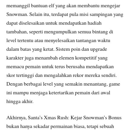
memanggil bantuan elf yang akan membantu mengejar
Snowman. Selain itu, terdapat pula misi sampingan yang
dapat diselesaikan untuk mendapatkan hadiah
tambahan, seperti mengumpulkan semua bintang di
level tertentu atau menyelesaikan tantangan waktu
dalam batas yang ketat. Sistem poin dan upgrade
karakter juga menambah elemen kompetitif yang
memacu pemain untuk terus berusaha mendapatkan
skor tertinggi dan mengalahkan rekor mereka sendiri.
Dengan berbagai level yang semakin menantang, game
ini mampu menjaga ketertarikan pemain dari awal
hingga akhir.
Akhirnya, Santa’s Xmas Rush: Kejar Snowman’s Bonus
bukan hanya sekadar permainan biasa, tetapi sebuah