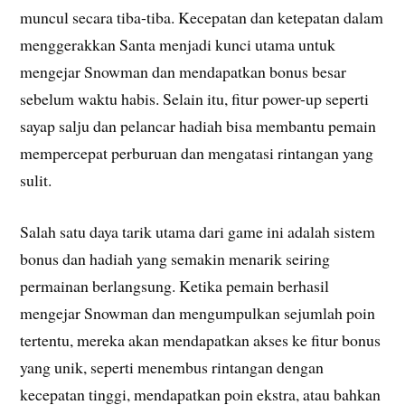
muncul secara tiba-tiba. Kecepatan dan ketepatan dalam
menggerakkan Santa menjadi kunci utama untuk
mengejar Snowman dan mendapatkan bonus besar
sebelum waktu habis. Selain itu, fitur power-up seperti
sayap salju dan pelancar hadiah bisa membantu pemain
mempercepat perburuan dan mengatasi rintangan yang
sulit.
Salah satu daya tarik utama dari game ini adalah sistem
bonus dan hadiah yang semakin menarik seiring
permainan berlangsung. Ketika pemain berhasil
mengejar Snowman dan mengumpulkan sejumlah poin
tertentu, mereka akan mendapatkan akses ke fitur bonus
yang unik, seperti menembus rintangan dengan
kecepatan tinggi, mendapatkan poin ekstra, atau bahkan