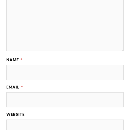
NAME
*
EMAIL
*
WEBSITE