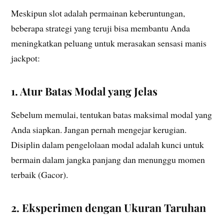
Meskipun slot adalah permainan keberuntungan,
beberapa strategi yang teruji bisa membantu Anda
meningkatkan peluang untuk merasakan sensasi manis
jackpot:
1. Atur Batas Modal yang Jelas
Sebelum memulai, tentukan batas maksimal modal yang
Anda siapkan. Jangan pernah mengejar kerugian.
Disiplin dalam pengelolaan modal adalah kunci untuk
bermain dalam jangka panjang dan menunggu momen
terbaik (Gacor).
2. Eksperimen dengan Ukuran Taruhan