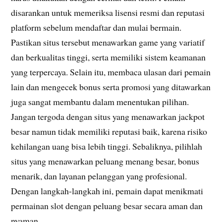
disarankan untuk memeriksa lisensi resmi dan reputasi
platform sebelum mendaftar dan mulai bermain.
Pastikan situs tersebut menawarkan game yang variatif
dan berkualitas tinggi, serta memiliki sistem keamanan
yang terpercaya. Selain itu, membaca ulasan dari pemain
lain dan mengecek bonus serta promosi yang ditawarkan
juga sangat membantu dalam menentukan pilihan.
Jangan tergoda dengan situs yang menawarkan jackpot
besar namun tidak memiliki reputasi baik, karena risiko
kehilangan uang bisa lebih tinggi. Sebaliknya, pilihlah
situs yang menawarkan peluang menang besar, bonus
menarik, dan layanan pelanggan yang profesional.
Dengan langkah-langkah ini, pemain dapat menikmati
permainan slot dengan peluang besar secara aman dan
nyaman.