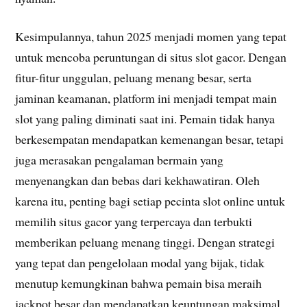
Kesimpulannya, tahun 2025 menjadi momen yang tepat
untuk mencoba peruntungan di situs slot gacor. Dengan
fitur-fitur unggulan, peluang menang besar, serta
jaminan keamanan, platform ini menjadi tempat main
slot yang paling diminati saat ini. Pemain tidak hanya
berkesempatan mendapatkan kemenangan besar, tetapi
juga merasakan pengalaman bermain yang
menyenangkan dan bebas dari kekhawatiran. Oleh
karena itu, penting bagi setiap pecinta slot online untuk
memilih situs gacor yang terpercaya dan terbukti
memberikan peluang menang tinggi. Dengan strategi
yang tepat dan pengelolaan modal yang bijak, tidak
menutup kemungkinan bahwa pemain bisa meraih
jackpot besar dan mendapatkan keuntungan maksimal.