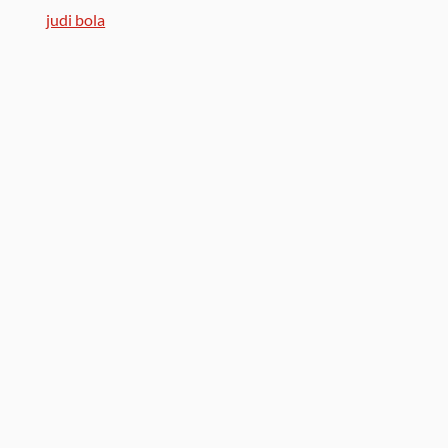
judi bola