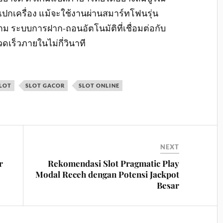
สเปกเครื่อง แม้จะใช้งานผ่านสมาร์ทโฟนรุ่น
าม ระบบการฝาก-ถอนอัตโนมัติที่เชื่อมต่อกับ
เร็วภายในไม่กี่วินาที
LOT
SLOT GACOR
SLOT ONLINE
NEXT
r
Rekomendasi Slot Pragmatic Play
Modal Receh dengan Potensi Jackpot
Besar