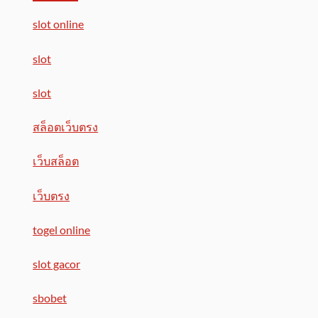
slot online
slot
slot
สล็อตเว็บตรง
เว็บสล็อต
เว็บตรง
togel online
slot gacor
sbobet